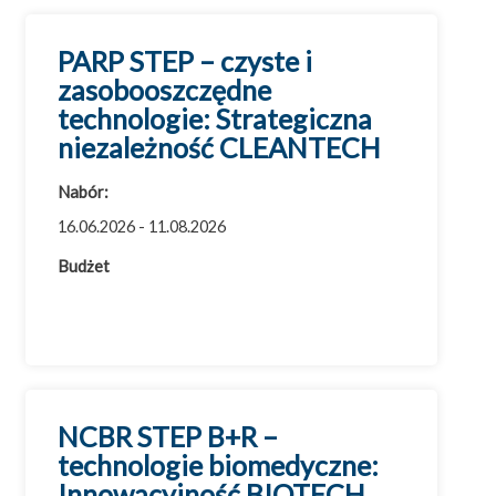
PARP STEP – czyste i
zasobooszczędne
Wszystkie dotacje
technologie: Strategiczna
Badania i rozwój (B+R)
niezależność CLEANTECH
Cyfryzacja
Nabór:
Efektywność energetyczna
16.06.2026 - 11.08.2026
Eksport
Budżet
Innowacje
Inwestycje
Ochrona środowiska
Przemysł 4.0
Usługi doradcze
NCBR STEP B+R –
technologie biomedyczne:
Innowacyjność BIOTECH