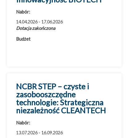
Cała Polska
Nabór:
Województwo dolnośląskie
14.04.2026 - 17.06.2026
Województwo kujawsko-pomorskie
Dotacja zakończona
Województwo lubelskie
Budżet
Województwo lubuskie
Województwo łódzkie
Województwo małopolskie
Województwo mazowieckie
Województwo opolskie
NCBR STEP – czyste i
Województwo podkarpackie
zasobooszczędne
technologie: Strategiczna
Województwo podlaskie
niezależność CLEANTECH
Województwo pomorskie
Województwo śląskie
Nabór:
Województwo świętokrzyskie
13.07.2026 - 16.09.2026