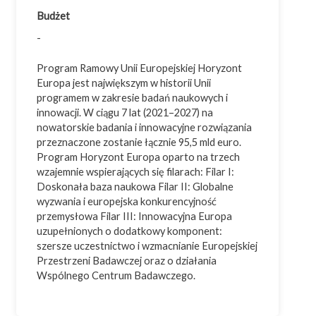
Budżet
Innowacje
-
Inwestycje
Ochrona środowiska
Program Ramowy Unii Europejskiej Horyzont
Europa jest największym w historii Unii
Przemysł 4.0
programem w zakresie badań naukowych i
Usługi doradcze
innowacji. W ciągu 7 lat (2021–2027) na
nowatorskie badania i innowacyjne rozwiązania
przeznaczone zostanie łącznie 95,5 mld euro.
Program Horyzont Europa oparto na trzech
wzajemnie wspierających się filarach: Filar I:
Cała Polska
Doskonała baza naukowa Filar II: Globalne
Województwo dolnośląskie
wyzwania i europejska konkurencyjność
przemysłowa Filar III: Innowacyjna Europa
Województwo kujawsko-pomorskie
uzupełnionych o dodatkowy komponent:
Województwo lubelskie
szersze uczestnictwo i wzmacnianie Europejskiej
Przestrzeni Badawczej oraz o działania
Województwo lubuskie
Wspólnego Centrum Badawczego.
Województwo łódzkie
Województwo małopolskie