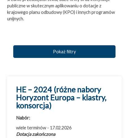
publiczne w skutecznym aplikowaniu o dotacje z
krajowego planu odbudowy (KPO) i innych programów
unijnych.
Pokaż filtry
HE – 2024 (różne nabory
Horyzont Europa – klastry,
Wszystkie dotacje
konsorcja)
Badania i rozwój (B+R)
Nabór:
Cyfryzacja
wiele terminów - 17.02.2026
Efektywność energetyczna
Dotacja zakończona
Eksport