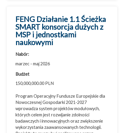
Województwo mazowieckie
Województwo opolskie
FENG Działanie 1.1 Ścieżka
Województwo podkarpackie
SMART konsorcja dużych z
MSP i jednostkami
Województwo podlaskie
naukowymi
Województwo pomorskie
Województwo śląskie
Nabór:
Województwo świętokrzyskie
marzec - maj 2026
Województwo warmińsko-mazurskie
Budżet
Województwo wielkopolskie
150,000,000.00 PLN
Województwo zachodniopomorskie
Program Operacyjny Fundusze Europejskie dla
Nowoczesnej Gospodarki 2021-2027
wprowadza system projektów modułowych,
których celem jest rozwijanie zdolności
badawczych i innowacyjnych oraz zwiększenie
wykorzystania zaawansowanych technologii.