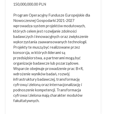
150,000,000.00 PLN
Inwestycje
Ochrona środowiska
Program Operacyjny Fundusze Europejskie dla
Nowoczesnej Gospodarki 2021-2027
Przemysł 4.0
wprowadza system projektów modułowych,
Usługi doradcze
których celem jest rozwijanie zdolności
badawczych i innowacyjnych oraz zwiększenie
wykorzystania zaawansowanych technologii.
Projekty te muszą być realizowane przez
konsorcja, w których liderami są
Cała Polska
przedsiębiorstwa, a partnerami mogą być
Województwo dolnośląskie
organizacje badawcze lub pozarządowe.
Wsparcie obejmuje prowadzenie prac B+R,
Województwo kujawsko-pomorskie
wdrożenie wyników badań, rozwój
Województwo lubelskie
infrastruktury badawczej, transformację
cyfrową i zieloną oraz internacjonalizację i
Województwo lubuskie
podnoszenie kompetencji. Transformacja
Województwo łódzkie
cyfrowa i zielona mają charakter modułów
Województwo małopolskie
fakultatywnych.
Województwo mazowieckie