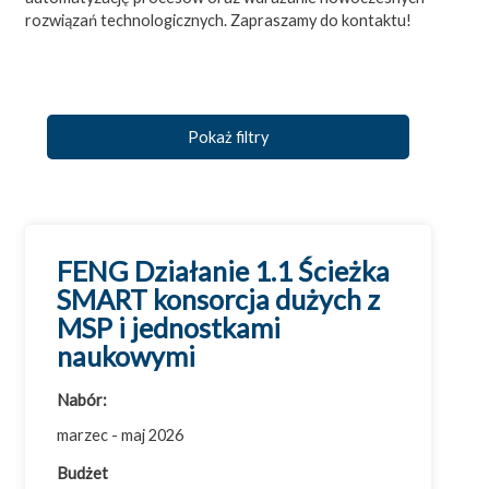
rozwiązań technologicznych. Zapraszamy do kontaktu!
Pokaż filtry
FENG Działanie 1.1 Ścieżka
SMART konsorcja dużych z
Wszystkie dotacje
MSP i jednostkami
Badania i rozwój (B+R)
naukowymi
Cyfryzacja
Nabór:
Efektywność energetyczna
marzec - maj 2026
Eksport
Budżet
Innowacje