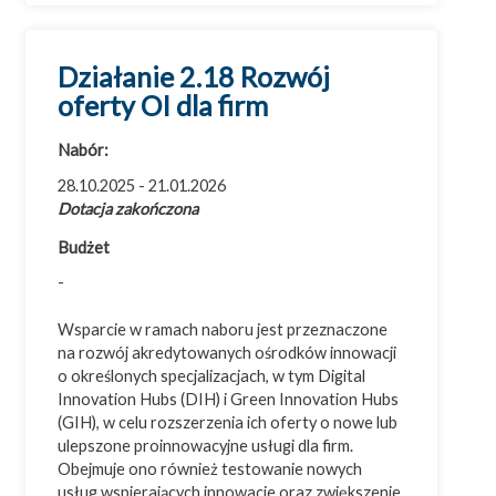
Województwo opolskie
Województwo podkarpackie
Działanie 2.18 Rozwój
Województwo podlaskie
oferty OI dla firm
Województwo pomorskie
Województwo śląskie
Nabór:
Województwo świętokrzyskie
28.10.2025 - 21.01.2026
Dotacja zakończona
Województwo warmińsko-mazurskie
Budżet
Województwo wielkopolskie
-
Województwo zachodniopomorskie
Wsparcie w ramach naboru jest przeznaczone
na rozwój akredytowanych ośrodków innowacji
o określonych specjalizacjach, w tym Digital
Innovation Hubs (DIH) i Green Innovation Hubs
(GIH), w celu rozszerzenia ich oferty o nowe lub
ulepszone proinnowacyjne usługi dla firm.
Obejmuje ono również testowanie nowych
usług wspierających innowacje oraz zwiększenie