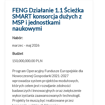
Województwo opolskie
FENG Działanie 1.1 Ścieżka
Województwo podkarpackie
SMART konsorcja dużych z
MSP i jednostkami
Województwo podlaskie
naukowymi
Województwo pomorskie
Województwo śląskie
Nabór:
Województwo świętokrzyskie
marzec - maj 2026
Województwo warmińsko-mazurskie
Budżet
Województwo wielkopolskie
150,000,000.00 PLN
Województwo zachodniopomorskie
Program Operacyjny Fundusze Europejskie dla
Nowoczesnej Gospodarki 2021-2027
wprowadza system projektów modułowych,
których celem jest rozwijanie zdolności
badawczych i innowacyjnych oraz zwiększenie
wykorzystania zaawansowanych technologii.
Projekty te muszą być realizowane przez