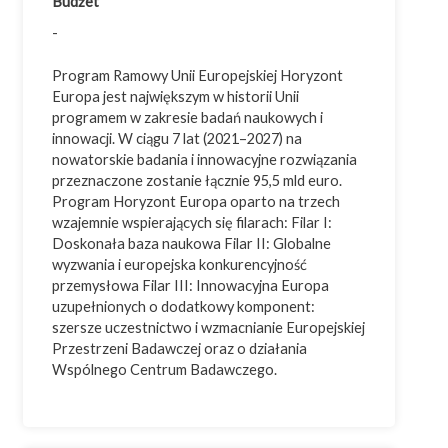
Budżet
Innowacje
-
Inwestycje
Ochrona środowiska
Program Ramowy Unii Europejskiej Horyzont
Europa jest największym w historii Unii
Przemysł 4.0
programem w zakresie badań naukowych i
Usługi doradcze
innowacji. W ciągu 7 lat (2021–2027) na
nowatorskie badania i innowacyjne rozwiązania
przeznaczone zostanie łącznie 95,5 mld euro.
Program Horyzont Europa oparto na trzech
wzajemnie wspierających się filarach: Filar I:
Cała Polska
Doskonała baza naukowa Filar II: Globalne
Województwo dolnośląskie
wyzwania i europejska konkurencyjność
przemysłowa Filar III: Innowacyjna Europa
Województwo kujawsko-pomorskie
uzupełnionych o dodatkowy komponent:
Województwo lubelskie
szersze uczestnictwo i wzmacnianie Europejskiej
Przestrzeni Badawczej oraz o działania
Województwo lubuskie
Wspólnego Centrum Badawczego.
Województwo łódzkie
Województwo małopolskie
Województwo mazowieckie