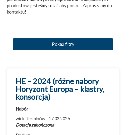
produktów, jesteśmy tutaj, aby pomóc. Zapraszamy do
kontaktu!
Pokaż filtry
HE – 2024 (różne nabory
Horyzont Europa – klastry,
Wszystkie dotacje
konsorcja)
Badania i rozwój (B+R)
Nabór:
Cyfryzacja
wiele terminów - 17.02.2026
Efektywność energetyczna
Dotacja zakończona
Eksport