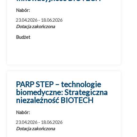
Cała Polska
Nabór:
Województwo dolnośląskie
23.04.2026 - 18.06.2026
Województwo kujawsko-pomorskie
Dotacja zakończona
Województwo lubelskie
Budżet
Województwo lubuskie
Województwo łódzkie
Województwo małopolskie
Województwo mazowieckie
Województwo opolskie
PARP STEP – technologie
biomedyczne: Strategiczna
Województwo podkarpackie
niezależność BIOTECH
Województwo podlaskie
Województwo pomorskie
Nabór:
Województwo śląskie
23.04.2026 - 18.06.2026
Województwo świętokrzyskie
Dotacja zakończona