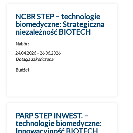
NCBR STEP – technologie
biomedyczne: Strategiczna
Wszystkie dotacje
niezależność BIOTECH
Badania i rozwój (B+R)
Nabór:
Cyfryzacja
24.04.2026 - 26.06.2026
Efektywność energetyczna
Dotacja zakończona
Eksport
Budżet
Innowacje
Inwestycje
Ochrona środowiska
Przemysł 4.0
Usługi doradcze
PARP STEP INWEST. –
technologie biomedyczne:
Innowacyjność BIOTECH