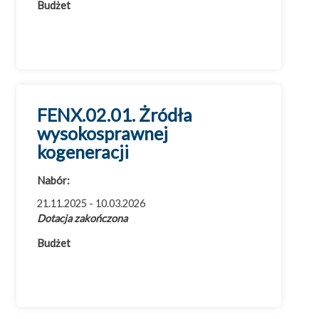
Województwo warmińsko-mazurskie
Budżet
Województwo wielkopolskie
Województwo zachodniopomorskie
FENX.02.01. Żródła
wysokosprawnej
kogeneracji
Nabór:
21.11.2025 - 10.03.2026
Dotacja zakończona
Budżet