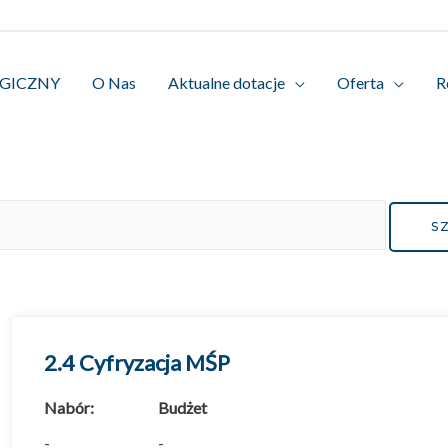
OGICZNY
O Nas
Aktualne dotacje
Oferta
R
2.4 Cyfryzacja MŚP
Nabór:
Budżet
-
-