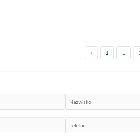
«
1
…