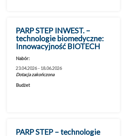
Województwo warmińsko-mazurskie
Województwo wielkopolskie
Województwo zachodniopomorskie
PARP STEP INWEST. –
technologie biomedyczne:
Innowacyjność BIOTECH
Nabór:
23.04.2026 - 18.06.2026
Dotacja zakończona
Budżet
PARP STEP – technologie