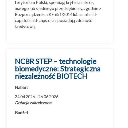
terytorium Polski; spełniają kryteria mikro-,
małego lub średniego przedsiębiorcy, zgodnie z
Cała Polska
Rozporządzeniem KE 651/2014 lub small mid-
caps lub mid-caps oraz posiadają zdolność
Województwo dolnośląskie
kredytową.
Województwo kujawsko-pomorskie
Województwo lubelskie
Województwo lubuskie
Województwo łódzkie
NCBR STEP – technologie
Województwo małopolskie
biomedyczne: Strategiczna
Województwo mazowieckie
niezależność BIOTECH
Województwo opolskie
Nabór:
Województwo podkarpackie
24.04.2026 - 26.06.2026
Województwo podlaskie
Dotacja zakończona
Województwo pomorskie
Budżet
Województwo śląskie
Województwo świętokrzyskie