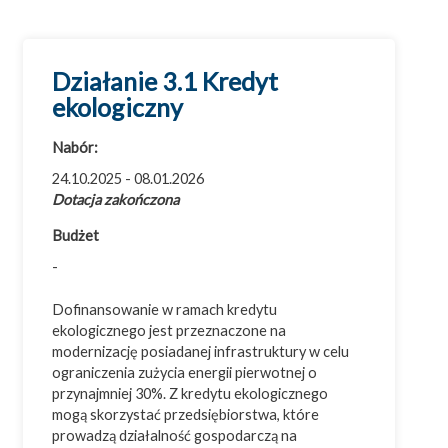
Działanie 3.1 Kredyt
ekologiczny
Wszystkie dotacje
Badania i rozwój (B+R)
Nabór:
Cyfryzacja
24.10.2025 - 08.01.2026
Dotacja zakończona
Efektywność energetyczna
Budżet
Eksport
-
Innowacje
Inwestycje
Dofinansowanie w ramach kredytu
ekologicznego jest przeznaczone na
Ochrona środowiska
modernizację posiadanej infrastruktury w celu
Przemysł 4.0
ograniczenia zużycia energii pierwotnej o
przynajmniej 30%. Z kredytu ekologicznego
Usługi doradcze
mogą skorzystać przedsiębiorstwa, które
prowadzą działalność gospodarczą na