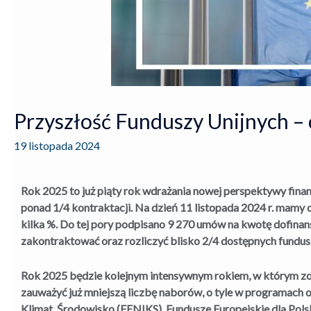
Przyszłość Funduszy Unijnych – 
19 listopada 2024
Rok 2025 to już piąty rok wdrażania nowej perspektywy fina
ponad 1/4 kontraktacji. Na dzień 11 listopada 2024 r. mam
kilka %. Do tej pory podpisano 9 270 umów na kwotę dofinans
zakontraktować oraz rozliczyć blisko 2/4 dostępnych fundus
Rok 2025 będzie kolejnym intensywnym rokiem, w którym zo
zauważyć już mniejszą liczbę naborów, o tyle w programach 
Klimat, Środowisko (FENIKS), Fundusze Europejskie dla Po