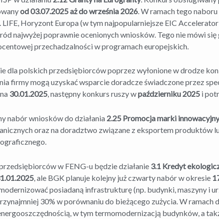
zowany
od 03.07.2025 aż do września 2026
. W ramach tego naboru
LIFE, Horyzont Europa (w tym najpopularniejsze EIC Accelerator i
śród najwyżej poprawnie ocenionych wniosków. Tego nie mówi się 
procentowej przechadzalności w programach europejskich.
ie dla polskich przedsiębiorców poprzez wyłonione w drodze konk
nia firmy mogą uzyskać wsparcie doradcze świadczone przez spe
 na
30.01.2025
, następny konkurs ruszy w
październiku 2025
i po
ny nabór wniosków do działania
2.25 Promocja marki innowacyj
anicznych oraz na doradztwo związane z eksportem produktów lu
ograficznego.
przedsiębiorców w FENG-u będzie działanie
3.1 Kredyt ekologic
1.01.2025
, ale BGK planuje kolejny już czwarty nabór w okresie
1
zmodernizować posiadaną infrastrukturę (np. budynki, maszyny i u
rzynajmniej 30% w porównaniu do bieżącego zużycia. W ramach dz
energooszczędnością, w tym termomodernizacją budynków, a takż