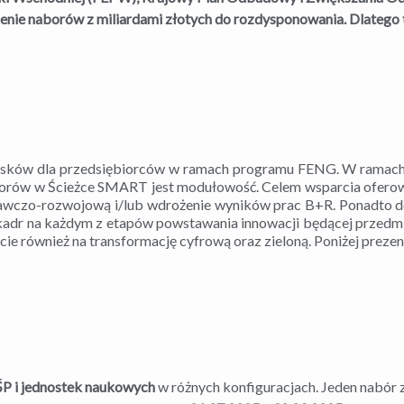
ie naborów z miliardami złotych do rozdysponowania. Dlatego też
osków dla przedsiębiorców w ramach programu FENG. W ramach 
borów w Ścieżce SMART jest modułowość. Celem wsparcia oferowa
awczo-rozwojową i/lub wdrożenie wyników prac B+R. Ponadto d
i kadr na każdym z etapów powstawania innowacji będącej prze
ie również na transformację cyfrową oraz zieloną. Poniżej preze
ŚP i jednostek naukowych
w różnych konfiguracjach. Jeden nabór z