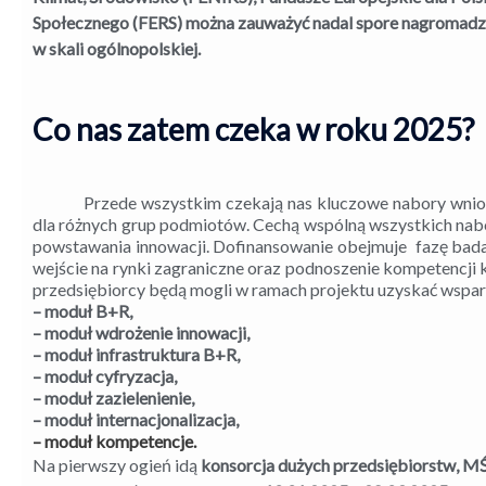
Społecznego (FERS) można zauważyć nadal spore nagromadzen
w skali ogólnopolskiej.
Co nas zatem czeka w roku 2025?
Przede wszystkim czekają nas kluczowe nabory wni
dla różnych grup podmiotów. Cechą wspólną wszystkich na
powstawania innowacji. Dofinansowanie obejmuje fazę bad
wejście na rynki zagraniczne oraz podnoszenie kompetencj
przedsiębiorcy będą mogli w ramach projektu uzyskać wsparc
– moduł B+R,
– moduł wdrożenie innowacji,
– moduł infrastruktura B+R,
– moduł cyfryzacja,
– moduł zazielenienie,
– moduł internacjonalizacja,
– moduł kompetencje.
Na pierwszy ogień idą
konsorcja dużych przedsiębiorstw, M