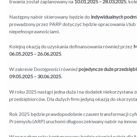
trwania został zaplanowany na
10.01.2025 – 28.03.2025
, kol
Następny nabór skierowany będzie do
indywidualnych podm
prowadzony przez PARP dotyczyć będzie opracowania i/lub 
niepełnosprawnościami.
Kolejną okazją do uzyskania dofinansowania również przez
M
06.05.2025 – 26.06.2025
.
W zakresie Dostępności również
pojedyncze duże przedsięb
09.05.2025 – 30.06.2025
.
W roku 2025 nastąpi jedna duża i na dodatek niekorzystana 
przedsiębiorców. Dla dużych firm jedyną okazją do skorzysta
Rok 2025 będzie prawdopodobnie czasem transformacji cyf
Przemysłu (ARP) uruchomi długooczekiwany nabór na innowa
W przyszłym roku kontynuowany będzie również nabór dla 