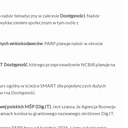
o nabór tematyczny w zakresie
Dostępności
. Nabór
h wykluczeniem społecznym w tym osób z
lnych wnioskodawców
. PARP planuje nabór w okresie
 Dostępność
, którego przeprowadzenie NCBiR planuje na
nkurs ogólny w ścieżce SMART dla pojedynczych dużych
w i na Dostępność.
wej polskich MŚP (Dig.IT)
. Jest szansa, że Agencja Rozwoju
w ramach konkursu grantowego nazwanego skrótowo Dig.IT.
przez PARP trwa od kwietnia 2024, a jego zakończenie