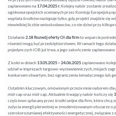
zaplanowano na
17.04.2025 r.
Kolejny nabór zostanie zreali
ogólnoeuropejskich ocenianych przez Komisję Europejską np. 
wypłata środków następuje tylko, gdy projekt znajdzie się w
niewielkiej liczbie wnioskodawców, co nie dziwi przy kilku
Działanie
2.18 Rozwój oferty OI dla firm
to wsparcie pośredn
również mogą być przedsiębiorstwem. W ramach tego działa
pojedynczych IOB już trwa, a jego zakończenie zaplanowano
Z kolei w dniach
13.05.2025 – 24.06.2025
zaplanowano kolej
udział w imprezach targowo-wystawienniczych, misjach zagr
konkursem otwartym, bez ograniczenia tematycznego lub ge
Ostatnim kluczowym, omówionym przeze mnie naborem dla 
mid-cap oraz mid-cap. Aktualnie trwający nabór kończy się
3
częściowo spłacany przez środki unijne dla firm, które chcą 
zużycia energii pierwotnej w zmodernizowanym obszarze o p
szerokorozumianej efektywności energetycznej, związane z 