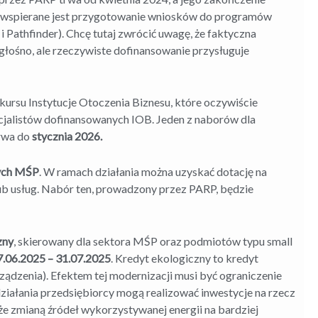
 wspierane jest przygotowanie wniosków do programów
 Pathfinder). Chcę tutaj zwrócić uwagę, że faktyczna
głośno, ale rzeczywiste dofinansowanie przysługuje
ursu Instytucje Otoczenia Biznesu, które oczywiście
cjalistów dofinansowanych IOB. Jeden z naborów dla
trwa do
stycznia 2026.
nych MŚP
. W ramach działania można uzyskać dotację na
b usług. Nabór ten, prowadzony przez PARP, będzie
zny
, skierowany dla sektora MŚP oraz podmiotów typu small
7.06.2025 – 31.07.2025
. Kredyt ekologiczny to kredyt
rządzenia). Efektem tej modernizacji musi być ograniczenie
iałania przedsiębiorcy mogą realizować inwestycje na rzecz
e zmianą źródeł wykorzystywanej energii na bardziej