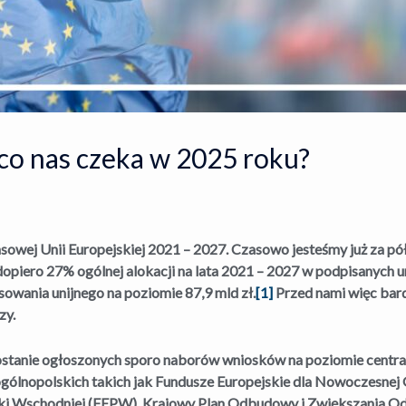
co nas czeka w 2025 roku?
nsowej Unii Europejskiej 2021 – 2027. Czasowo jesteśmy już za p
y dopiero 27% ogólnej alokacji na lata 2021 – 2027 w podpisanyc
owania unijnego na poziomie 87,9 mld zł.
[1]
Przed nami więc bardz
zy.
stanie ogłoszonych sporo naborów wniosków na poziomie central
ogólnopolskich takich jak Fundusze Europejskie dla Nowoczesnej 
lski Wschodniej (FEPW), Krajowy Plan Odbudowy i Zwiększania O