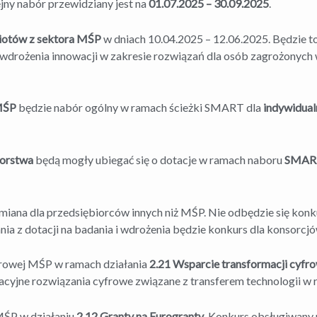
ejny nabór przewidziany jest na
01.07.2025 – 30.09.2025
.
iotów z sektora MŚP
w dniach 10.04.2025 – 12.06.2025. Będzie t
wdrożenia innowacji w zakresie rozwiązań dla osób zagrożonyc
ŚP
będzie nabór ogólny w ramach ścieżki SMART dla
indywidua
iorstwa
będą mogły ubiegać się o dotacje w ramach naboru
SMART
zmiana dla przedsiębiorców innych niż MŚP. Nie odbędzie się ko
nia z dotacji na badania i wdrożenia będzie konkurs dla konsorcjó
rowej MŚP w ramach działania
2.21 Wsparcie transformacji cyfro
cyjne rozwiązania cyfrowe związane z transferem technologii 
MŚP w działaniu
2.12 Granty na Eurogranty
. Konkurs obsługiwany 