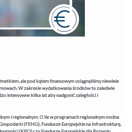
ółmetkiem, ale pod kątem finansowym osiągnęliśmy niewiele
h umowach. W zakresie wydatkowania środków to zaledwie
o intensywne kilka lat aby nadgonić zaległości i
nym i regionalnym. O ile w programach regionalnym można
Gospodarki (FENG), Fundusze Europejskie na Infrastrukturę,
dporności (KPO) czy Fundusze Europejskie dla Rozwoju