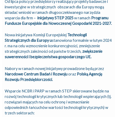
Od lipca polscy przedsiębiorcy realizujący projekty badawcze i
inwestycyjne w strategicznych obszarach dla Europy mogą
składać wnioski w ramach długooczekiwanego narzędzia
wsparcia dla firm –
inicjatywy STEP 2025
w ramach
Programu
Fundusze Europejskie dla Nowoczesnej Gospodarki 2021-2027.
Nowa inicjatywa Komisji Europejskiej
Technologii
Strategicznych dla Europy u
stanowiona formalnie w lutym 2024
r. ma na celu wzmocnienie konkurencyjności, zmniejszenie
strategicznych zależności od państw trzecich,
zwiększenie
suwerenności i bezpieczeństwa gospodarczego UE.
Nabory w ramach nowej inicjatywy prowadzone będą przez
Narodowe Centrum Badań i Rozwoju
oraz
Polską Agencję
Rozwoju Przedsiębiorczości.
Wsparcie NCBR i PARP w ramach STEP skierowane będzie na
rozwój technologii krytycznych lub technologii wspierających (tj.
rozwiązań mających na celu ochronę i wzmacnianie
odpowiednich łańcuchów wartości technologii krytycznych) w
trzech sektorach: