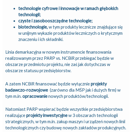
technologie cyfrowe i innowacje w ramach głębokich
technologii;
czyste i zasobooszczędne technologie;
biotechnologie,
w tym produkty lecznicze znajdujące się
w unijnym wykazie produktów leczniczych o krytycznym
znaczeniu i ich składniki.
Linia demarkacyjna w nowym instrumencie finansowania
realizowanym przez PARP vs. NCBiR przebiegać będzie w
obszarze przedmiotu projektu, nie zaś jak dotychczas w
obszarze statusu przedsiębiorstw.
A zatem NCBiR finansować będzie wyłącznie
projekty
badawczo-rozwojowe
(zarówno dla MŚP jak i dużych firm) w
tym m.in.
opracowanie
nowych produktów/technologii.
Natomiast PARP wspierać będzie wszystkie przedsiębiorstwa
realizujące
projekty inwestycyjne
w 3 obszarach technologii
strategicznych, w tym m.in. zakup maszyn i urządzeń nowych linii
technologicznych czy budowę nowych zakładów produkcyjnych.