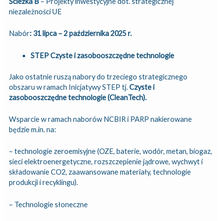
Ścieżka B
– Projekty inwestycyjne dot. strategicznej
niezależności UE
Nabór
: 31 lipca – 2 października 2025 r.
STEP Czyste i zasobooszczędne technologie
Jako ostatnie ruszą nabory do trzeciego strategicznego
obszaru w ramach Inicjatywy STEP tj.
Czyste i
zasobooszczędne technologie (CleanTech).
Wsparcie w ramach naborów NCBIR i PARP nakierowane
będzie m.in. na:
– technologie zeroemisyjne (OZE, baterie, wodór, metan, biogaz,
sieci elektroenergetyczne, rozszczepienie jądrowe, wychwyt i
składowanie CO2, zaawansowane materiały, technologie
produkcji i recyklingu).
– Technologie słoneczne