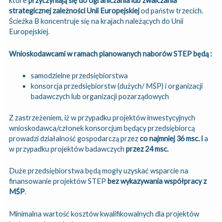
które
przyczyniają się do ograniczania lub zwalczania
strategicznej zależności Unii Europejskiej
od państw trzecich.
Ścieżka B koncentruje się na krajach należących do Unii
Europejskiej.
Wnioskodawcami w ramach planowanych naborów STEP będą :
samodzielne przedsiębiorstwa
konsorcja przedsiębiorstw (dużych/ MŚP) i organizacji
badawczych lub organizacji pozarządowych
Z zastrzeżeniem, iż w przypadku projektów inwestycyjnych
wnioskodawca/członek konsorcjum będący przedsiębiorcą
prowadzi działalność gospodarczą przez
co najmniej 36 msc. i
a
w przypadku projektów badawczych
przez 24 msc.
Duże przedsiębiorstwa będą mogły uzyskać wsparcie na
finansowanie projektów STEP
bez wykazywania współpracy z
MŚP
.
Minimalna wartość kosztów kwalifikowalnych dla projektów