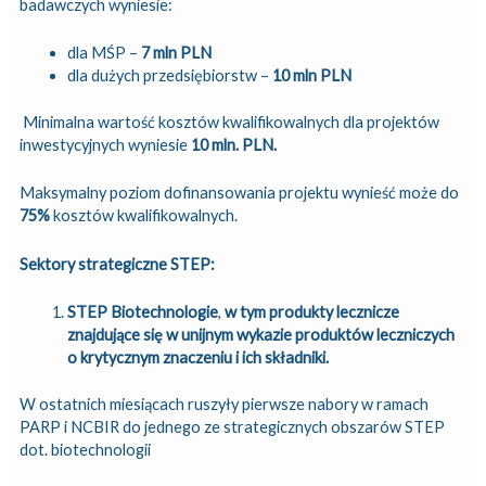
badawczych wyniesie:
dla MŚP –
7 mln PLN
dla dużych przedsiębiorstw –
10 mln PLN
Minimalna wartość kosztów kwalifikowalnych dla projektów
inwestycyjnych wyniesie
10 mln. PLN.
Maksymalny poziom dofinansowania projektu wynieść może do
75%
kosztów kwalifikowalnych.
Sektory strategiczne STEP:
STEP Biotechnologie
,
w tym produkty lecznicze
znajdujące się w unijnym wykazie produktów leczniczych
o krytycznym znaczeniu i ich składniki.
W ostatnich miesiącach ruszyły pierwsze nabory w ramach
PARP i NCBIR do jednego ze strategicznych obszarów STEP
dot. biotechnologii