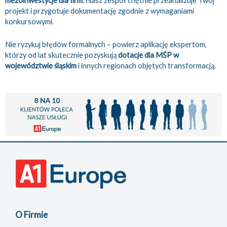
mezoinwestycje dla firm
. Nasz zespół chętnie przeanalizuje Twój
projekt i przygotuje dokumentację zgodnie z wymaganiami
konkursowymi.
Nie ryzykuj błędów formalnych – powierz aplikację ekspertom,
którzy od lat skutecznie pozyskują
dotacje dla MŚP w
województwie śląskim
i innych regionach objętych transformacją.
O Firmie