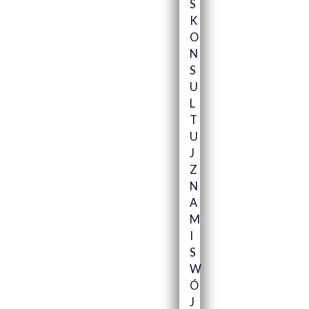
S
K
O
N
S
U
L
T
U
J
Z
N
A
M
I
S
W
Ó
J