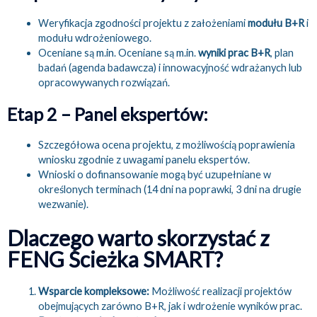
Weryfikacja zgodności projektu z założeniami
modułu B+R
i
modułu wdrożeniowego.
Oceniane są
m.in
. Oceniane są
m.in
.
wyniki prac B+R
, plan
badań (agenda badawcza) i innowacyjność wdrażanych lub
opracowywanych rozwiązań.
Etap 2 – Panel ekspertów:
Szczegółowa ocena projektu, z możliwością poprawienia
wniosku zgodnie z uwagami panelu ekspertów.
Wnioski o dofinansowanie mogą być uzupełniane w
określonych terminach (14 dni na poprawki, 3 dni na drugie
wezwanie).
Dlaczego warto skorzystać z
FENG Ścieżka SMART?
Wsparcie kompleksowe:
Możliwość realizacji projektów
obejmujących zarówno B+R, jak i wdrożenie wyników prac.