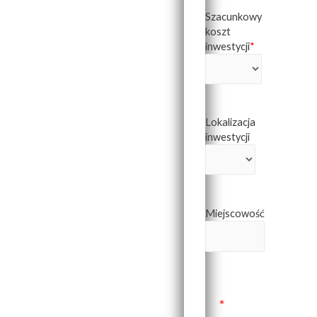
Szacunkowy
koszt
inwestycji
*
Lokalizacja
inwestycji
Miejscowość
*