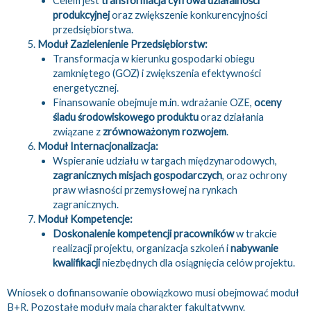
Celem jest
transformacja cyfrowa działalności
produkcyjnej
oraz zwiększenie konkurencyjności
przedsiębiorstwa.
Moduł Zazielenienie Przedsiębiorstw:
Transformacja w kierunku gospodarki obiegu
zamkniętego (GOZ) i zwiększenia efektywności
energetycznej.
Finansowanie obejmuje
m.in
. wdrażanie OZE,
oceny
śladu środowiskowego produktu
oraz działania
związane z
zrównoważonym rozwojem
.
Moduł Internacjonalizacja:
Wspieranie udziału w targach międzynarodowych,
zagranicznych misjach gospodarczych
, oraz ochrony
praw własności przemysłowej na rynkach
zagranicznych.
Moduł Kompetencje:
Doskonalenie kompetencji pracowników
w trakcie
realizacji projektu, organizacja szkoleń i
nabywanie
kwalifikacji
niezbędnych dla osiągnięcia celów projektu.
Wniosek o dofinansowanie obowiązkowo musi obejmować moduł
B+R. Pozostałe moduły mają charakter fakultatywny.