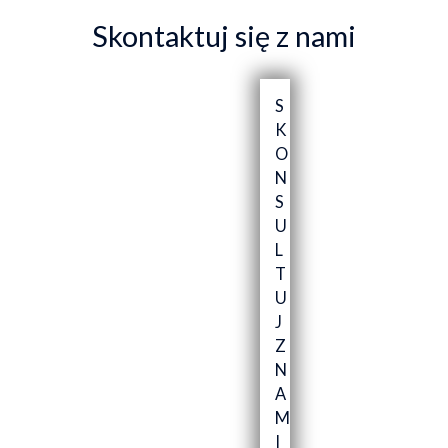
Skontaktuj się z nami
S
K
O
N
S
U
L
T
U
J
Z
N
A
M
I