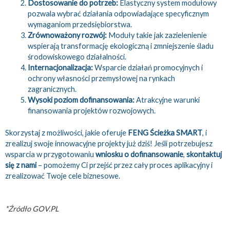
Dostosowanie do potrzeb:
Elastyczny system modułowy
pozwala wybrać działania odpowiadające specyficznym
wymaganiom przedsiębiorstwa.
Zrównoważony rozwój:
Moduły takie jak zazielenienie
wspierają transformację ekologiczną i zmniejszenie śladu
środowiskowego działalności.
Internacjonalizacja:
Wsparcie działań promocyjnych i
ochrony własności przemysłowej na rynkach
zagranicznych.
Wysoki poziom dofinansowania:
Atrakcyjne warunki
finansowania projektów rozwojowych.
Skorzystaj z możliwości, jakie oferuje
FENG Ścieżka SMART
, i
zrealizuj swoje innowacyjne projekty już dziś! Jeśli potrzebujesz
wsparcia w przygotowaniu
wniosku o dofinansowanie
,
skontaktuj
się z nami
– pomożemy Ci przejść przez cały proces aplikacyjny i
zrealizować Twoje cele biznesowe.
*Źródło GOV.PL